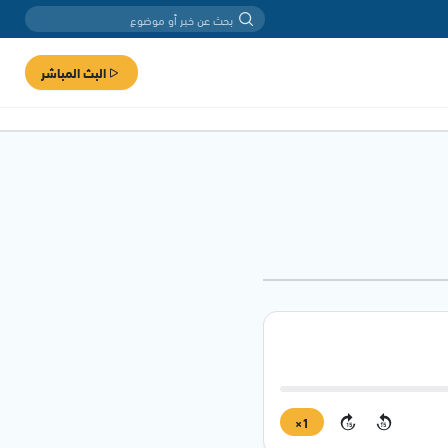
البث المباشر
1×
15
15