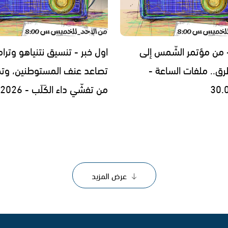
- من مؤتمر الشّمس إلى
اول خبر - تنسيق نتنياهو وترا
رق.. ملفات الساعة -
تصاعد عنف المستوطنين، وتح
30.
من تفشّي داء الكَلَب - 29.07.2026
عرض المزيد