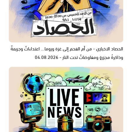
الحصاد الاخباري - من أم الفحم إلى غزة وروما... اعتداءاتٌ وجريمةٌ
وذاكرةُ مجزرةٍ ومفاوضاتٌ تحت النار - 04.08.2026