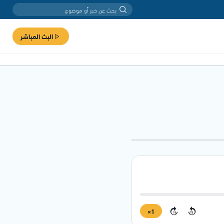
البث المباشر
1×
15
15