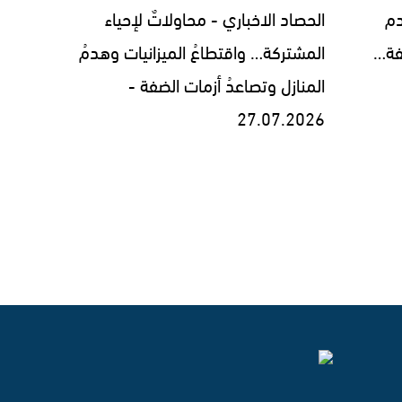
دم
الحصاد الاخباري - محاولاتٌ لإحياء
فة…
المشتركة… واقتطاعُ الميزانيات وهدمُ
المنازل وتصاعدُ أزمات الضفة -
27.07.2026