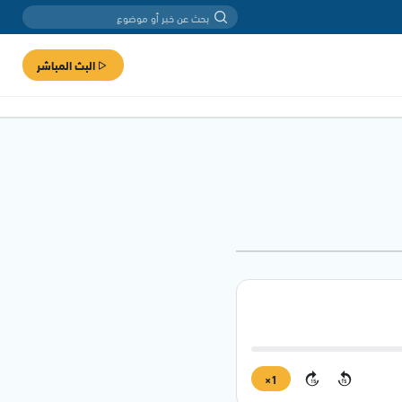
البث المباشر
1×
15
15