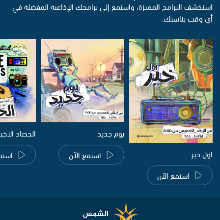
استكشف البرامج المميزة، واستمع إلى برامجك الإذاعية المفضلة في
أي وقت يناسبك.
يوم جديد
الحصاد الاخب
اول خبر
استمع الآن
استم
استمع الآن