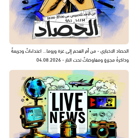
الحصاد الاخباري - من أم الفحم إلى غزة وروما... اعتداءاتٌ وجريمةٌ
وذاكرةُ مجزرةٍ ومفاوضاتٌ تحت النار - 04.08.2026