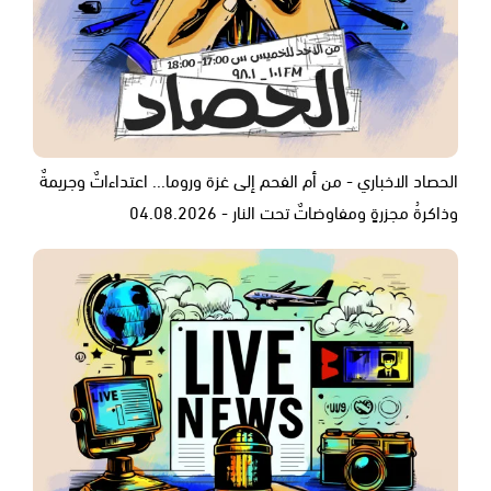
الحصاد الاخباري - من أم الفحم إلى غزة وروما... اعتداءاتٌ وجريمةٌ
وذاكرةُ مجزرةٍ ومفاوضاتٌ تحت النار - 04.08.2026