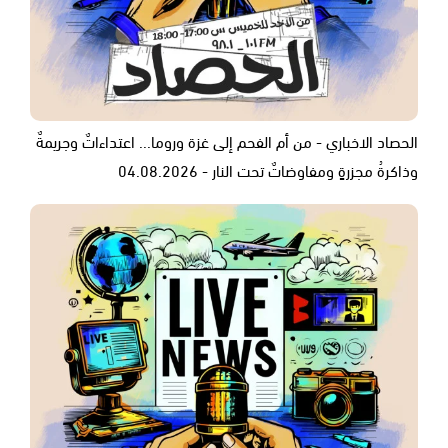
الحصاد الاخباري - من أم الفحم إلى غزة وروما... اعتداءاتٌ وجريمةٌ
وذاكرةُ مجزرةٍ ومفاوضاتٌ تحت النار - 04.08.2026