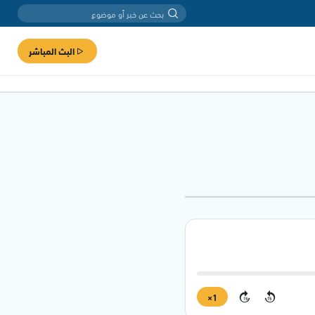
البث المباشر
1×
15
15