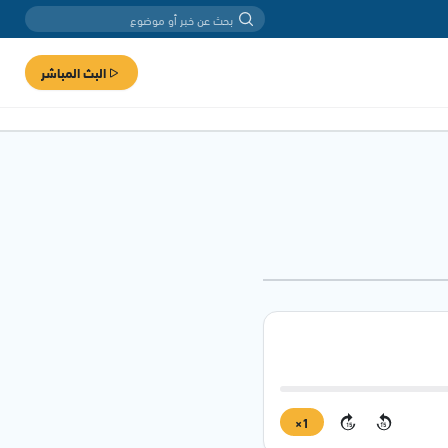
البث المباشر
1×
15
15