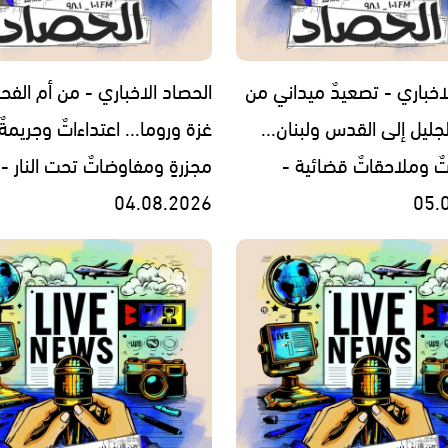
اخباري - تصعيدٌ ميداني من
الحصاد الاخباري - من أم الفح
جليل إلى القدس ولبنان...
غزة وروما... اعتداءاتٌ وجريمةٌ
تٌ وملاحقاتٌ قضائية -
مجزرةٍ ومفاوضاتٌ تحت النار -
04.08.2026
05.