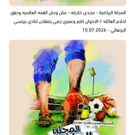
المجلة الرياضية - مجدي خلايله:- عنان وصل القمه العالميه وحقق
احلام العائله ٢-الاخوان كارم وعمري زعبي ينتقلان لنادي بيرنسي
البرتغالي - 10.07.2026