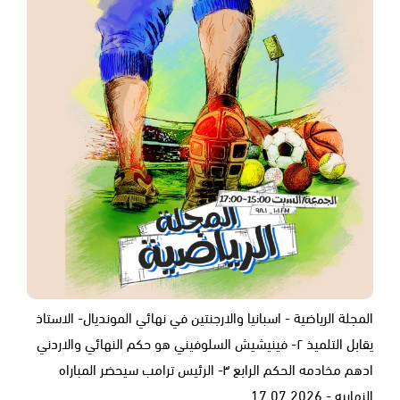
المجلة الرياضية - اسبانيا والارجنتين في نهائي المونديال- الاستاذ
يقابل التلميذ ٢- فينيشيش السلوفيني هو حكم النهائي والاردني
ادهم مخادمه الحكم الرابع ٣- الرئيس ترامب سيحضر المباراه
النهاييه - 17.07.2026