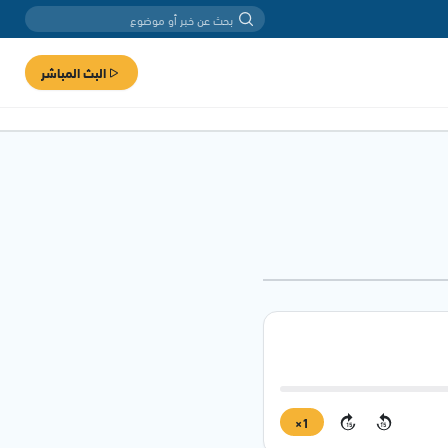
البث المباشر
1×
15
15