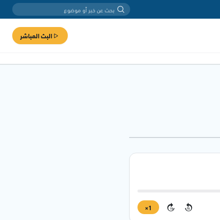
البث المباشر
1×
15
15