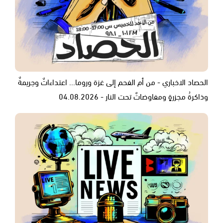
الحصاد الاخباري - من أم الفحم إلى غزة وروما... اعتداءاتٌ وجريمةٌ
وذاكرةُ مجزرةٍ ومفاوضاتٌ تحت النار - 04.08.2026