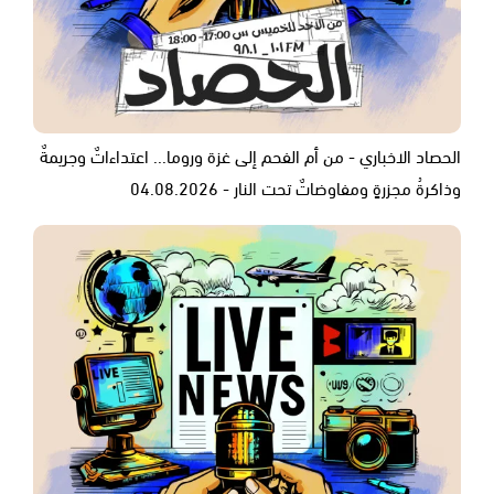
الحصاد الاخباري - من أم الفحم إلى غزة وروما... اعتداءاتٌ وجريمةٌ
وذاكرةُ مجزرةٍ ومفاوضاتٌ تحت النار - 04.08.2026