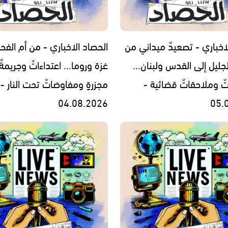
اخباري - تصعيدٌ ميداني من
الحصاد الاخباري - من أم الفح
جليل إلى القدس ولبنان...
غزة وروما... اعتداءاتٌ وجريمةٌ
تٌ وملاحقاتٌ قضائية -
مجزرةٍ ومفاوضاتٌ تحت النار -
04.08.2026
05.