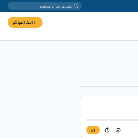
البث المباشر
1×
15
15