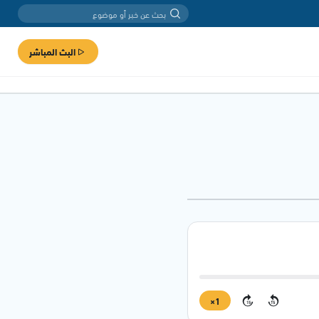
البث المباشر
1×
15
15