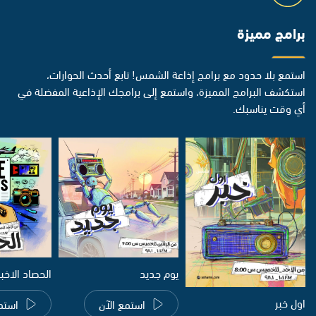
برامج مميزة
استمع بلا حدود مع برامج إذاعة الشمس! تابع أحدث الحوارات،
استكشف البرامج المميزة، واستمع إلى برامجك الإذاعية المفضلة في
أي وقت يناسبك.
يوم جديد
الحصاد الاخب
اول خبر
استمع الآن
استم