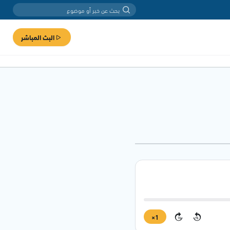
البث المباشر
1×
15
15