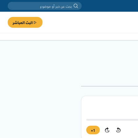
البث المباشر
1×
15
15