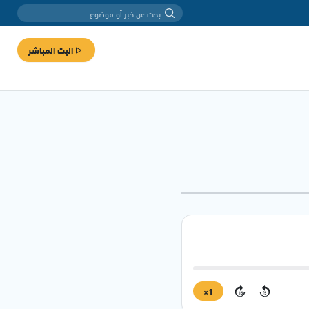
البث المباشر
1×
15
15