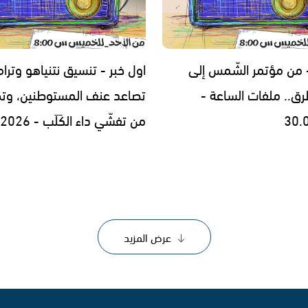
- من مؤتمر الشّمس إلى
اول خبر - تنسيق نتنياهو وترا
رق.. ملفات الساعة -
تصاعد عنف المستوطنين، وتح
30.
من تفشّي داء الكَلَب - 29.07.2026
عرض المزيد