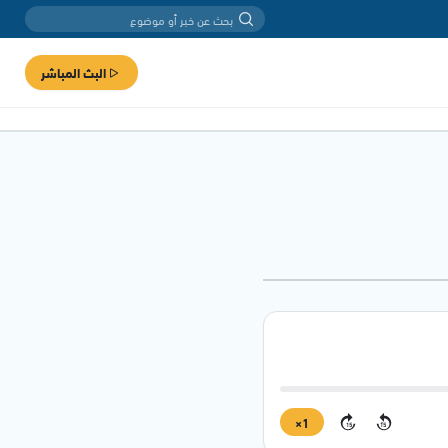
البث المباشر
1×
15
15