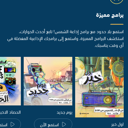
برامج مميزة
استمع بلا حدود مع برامج إذاعة الشمس! تابع أحدث الحوارات،
استكشف البرامج المميزة، واستمع إلى برامجك الإذاعية المفضلة في
أي وقت يناسبك.
يوم جديد
الحصاد الاخب
اول خبر
استمع الآن
استم