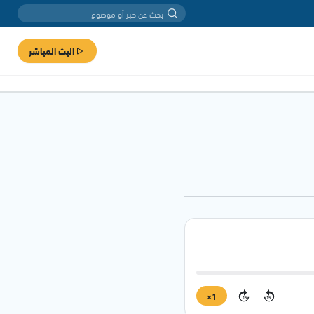
البث المباشر
1×
15
15