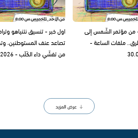
- من مؤتمر الشّمس إلى
اول خبر - تنسيق نتنياهو وترا
رق.. ملفات الساعة -
تصاعد عنف المستوطنين، وتح
30.
من تفشّي داء الكَلَب - 29.07.2026
عرض المزيد