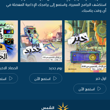
استكشف البرامج المميزة، واستمع إلى برامجك الإذاعية المفضلة في
أي وقت يناسبك.
يوم جديد
الحصاد الاخب
اول خبر
استمع الآن
استم
استمع الآن