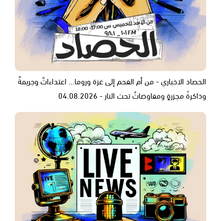
الحصاد الاخباري - من أم الفحم إلى غزة وروما... اعتداءاتٌ وجريمةٌ
وذاكرةُ مجزرةٍ ومفاوضاتٌ تحت النار - 04.08.2026