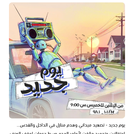
يوم جديد - تصعيد ميداني وهدم منازل في الداخل والقدس…
اعتقالات وتجميد مؤقت لأوامر الهدم وسط دعوات لوقف العنف