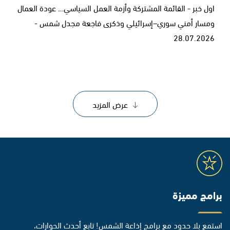
اول خبر - القائمة المشتركة وأزمة العمل السياسي… عودة العمال
ومسار أمني سوري–إسرائيلي وذكرى فاجعة مجدل شمس -
28.07.2026
عرض المزيد
برامج مميزة
استمع بلا حدود مع برامج إذاعة الشمس! تابع أحدث الحوارات،