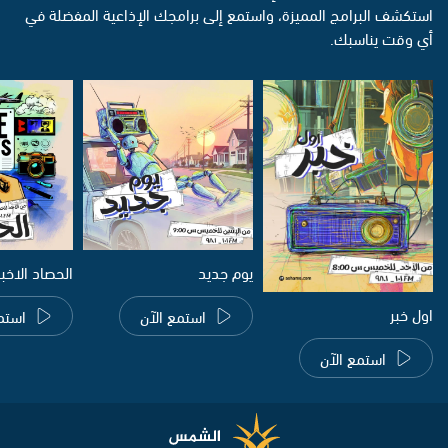
استكشف البرامج المميزة، واستمع إلى برامجك الإذاعية المفضلة في
أي وقت يناسبك.
يوم جديد
الحصاد الاخب
اول خبر
استمع الآن
استم
استمع الآن