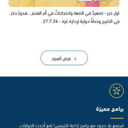
اول خبر - تصعيدٌ في الضفة واحتجاجاتٌ في أم الفحم… هدوءٌ حذر
في الخليج وخطةٌ دولية لإدارة غزة - 27.7.26
عرض المزيد
برامج مميزة
استمع بلا حدود مع برامج إذاعة الشمس! تابع أحدث الحوارات،