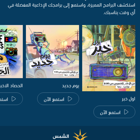
استكشف البرامج المميزة، واستمع إلى برامجك الإذاعية المفضلة في
أي وقت يناسبك.
يوم جديد
الحصاد الاخب
اول خبر
استمع الآن
استم
استمع الآن