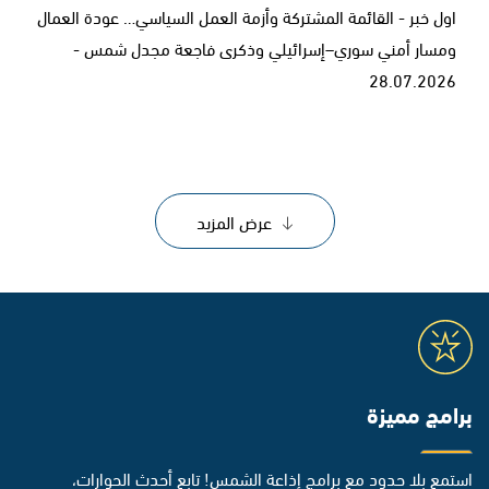
اول خبر - القائمة المشتركة وأزمة العمل السياسي… عودة العمال
ومسار أمني سوري–إسرائيلي وذكرى فاجعة مجدل شمس -
28.07.2026
عرض المزيد
برامج مميزة
استمع بلا حدود مع برامج إذاعة الشمس! تابع أحدث الحوارات،