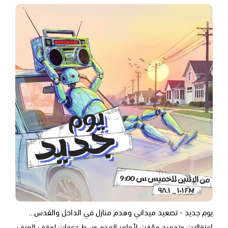
يوم جديد - تصعيد ميداني وهدم منازل في الداخل والقدس…
اعتقالات وتجميد مؤقت لأوامر الهدم وسط دعوات لوقف العنف