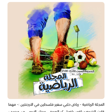
المجلة الرياضية - رياض حلبي سفير فلسطين في الارجنتين :- مهما
كانت النتيجه ساكون راضيا ..٢- الصحفي عدنان الايوبي من مدريد :