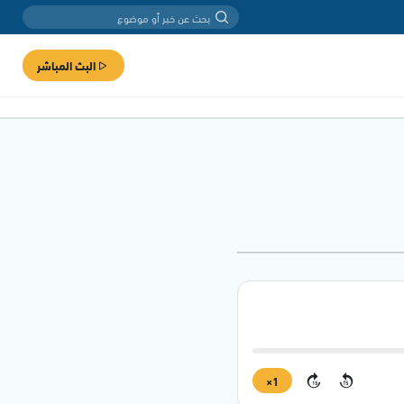
البث المباشر
1×
15
15