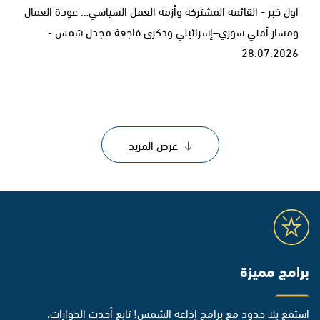
اول خبر - القائمة المشتركة وأزمة العمل السياسي… عودة العمال
ومسار أمني سوري–إسرائيلي وذكرى فاجعة مجدل شمس -
28.07.2026
عرض المزيد
برامج مميزة
استمع بلا حدود مع برامج إذاعة الشمس! تابع أحدث الحوارات،