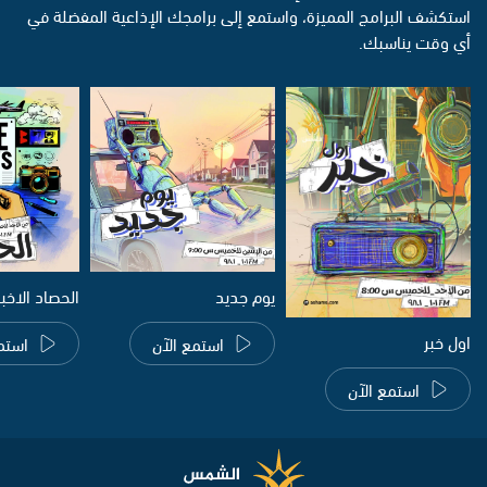
استكشف البرامج المميزة، واستمع إلى برامجك الإذاعية المفضلة في
أي وقت يناسبك.
يوم جديد
الحصاد الاخب
اول خبر
استمع الآن
استم
استمع الآن