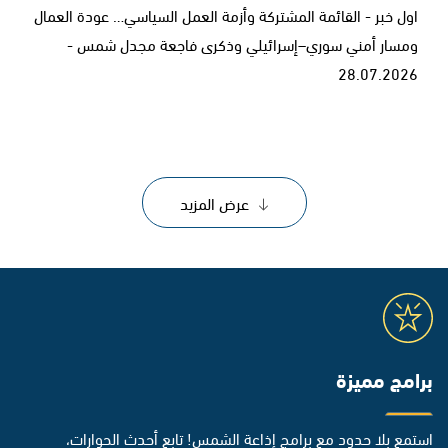
اول خبر - القائمة المشتركة وأزمة العمل السياسي… عودة العمال
ومسار أمني سوري–إسرائيلي وذكرى فاجعة مجدل شمس -
28.07.2026
عرض المزيد
برامج مميزة
استمع بلا حدود مع برامج إذاعة الشمس! تابع أحدث الحوارات،