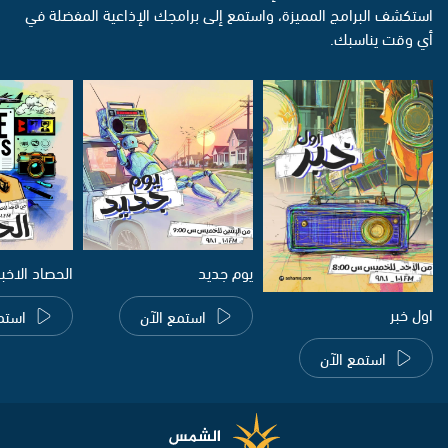
استكشف البرامج المميزة، واستمع إلى برامجك الإذاعية المفضلة في
أي وقت يناسبك.
يوم جديد
الحصاد الاخب
اول خبر
استمع الآن
استم
استمع الآن