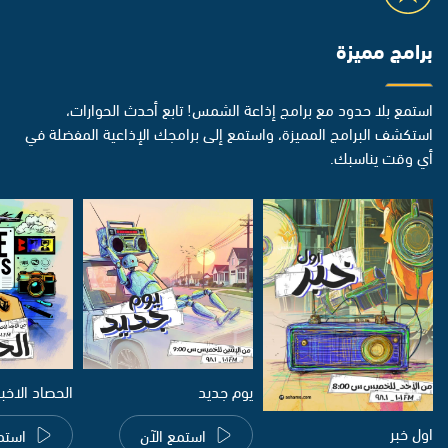
برامج مميزة
استمع بلا حدود مع برامج إذاعة الشمس! تابع أحدث الحوارات،
استكشف البرامج المميزة، واستمع إلى برامجك الإذاعية المفضلة في
أي وقت يناسبك.
يوم جديد
الحصاد الاخب
اول خبر
استمع الآن
استم