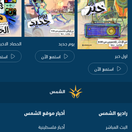
يوم جديد
الحصاد الاخب
اول خبر
استمع الآن
استم
استمع الآن
راديو الشمس
أخبار موقع الشمس
البث المباشر
أخبار فلسطينية