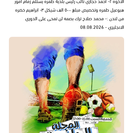
الاخوه ٢- احمد حجازي نائب رئيس بلدية طمره يستلم زمام امور
هبوعيل طمره وتخصيص مبلغ ٥٠٠ الف شيكل ٣- ابراهيم خضره
من لندن :- محمد صلاح ترك بصمه لن تمحى على الدوري
الانجليزي - 08.08.2026