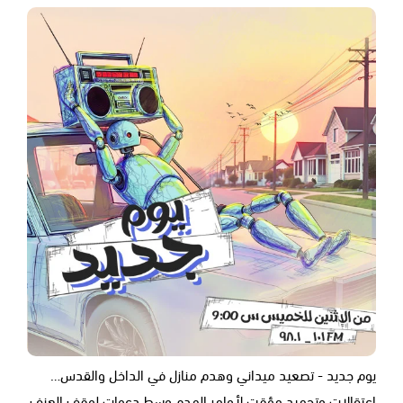
يوم جديد - تصعيد ميداني وهدم منازل في الداخل والقدس…
اعتقالات وتجميد مؤقت لأوامر الهدم وسط دعوات لوقف العنف