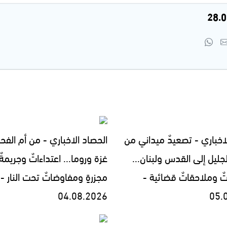
اخباري - تصعيدٌ ميداني من
الحصاد الاخباري - من أم الفح
جليل إلى القدس ولبنان...
غزة وروما... اعتداءاتٌ وجريمةٌ
تٌ وملاحقاتٌ قضائية -
مجزرةٍ ومفاوضاتٌ تحت النار -
04.08.2026
05.