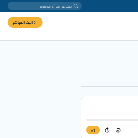
البث المباشر
1×
15
15