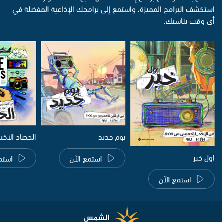
استكشف البرامج المميزة، واستمع إلى برامجك الإذاعية المفضلة في
أي وقت يناسبك.
يوم جديد
الحصاد الاخب
اول خبر
استمع الآن
استم
استمع الآن