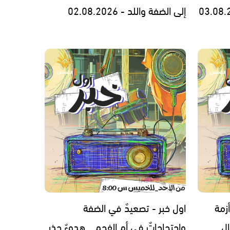
إلى الضفة واللد - 02.08.2026
زمة
اول خبر - تصعيدٌ في الضفة
ل
واحتجاجاتٌ في أم الفحم… هدوءٌ حذر