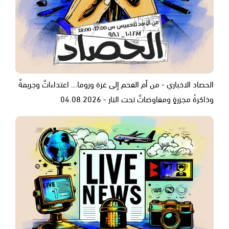
الحصاد الاخباري - من أم الفحم إلى غزة وروما... اعتداءاتٌ وجريمةٌ
وذاكرةُ مجزرةٍ ومفاوضاتٌ تحت النار - 04.08.2026