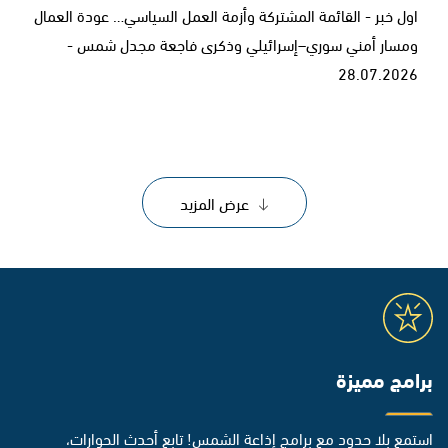
اول خبر - القائمة المشتركة وأزمة العمل السياسي… عودة العمال
ومسار أمني سوري–إسرائيلي وذكرى فاجعة مجدل شمس -
28.07.2026
عرض المزيد
برامج مميزة
استمع بلا حدود مع برامج إذاعة الشمس! تابع أحدث الحوارات،