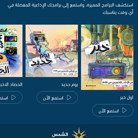
استكشف البرامج المميزة، واستمع إلى برامجك الإذاعية المفضلة في
أي وقت يناسبك.
يوم جديد
الحصاد الاخب
اول خبر
استمع الآن
استم
استمع الآن