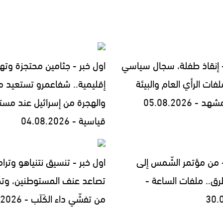
- إنقاذ طفلة، سجال سياسي
اول خبر - جثامين محتجزة وته
فات الرأي العام والبيئة
إقليمية.. شفاعمرو تستعيد مج
- 05.08.2026
والهجرة من إسرائيل عند مست
قياسية - 04.08.2026
- من مؤتمر الشّمس إلى
اول خبر - تنسيق نتنياهو وترا
رق.. ملفات الساعة -
تصاعد عنف المستوطنين، وتح
30.
من تفشّي داء الكَلَب - 29.07.2026