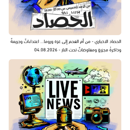
الحصاد الاخباري - من أم الفحم إلى غزة وروما... اعتداءاتٌ وجريمةٌ
وذاكرةُ مجزرةٍ ومفاوضاتٌ تحت النار - 04.08.2026