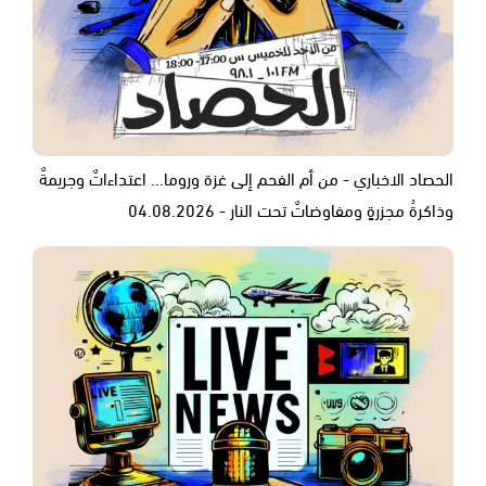
الحصاد الاخباري - من أم الفحم إلى غزة وروما... اعتداءاتٌ وجريمةٌ
وذاكرةُ مجزرةٍ ومفاوضاتٌ تحت النار - 04.08.2026