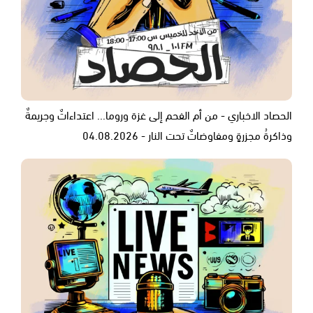
الحصاد الاخباري - من أم الفحم إلى غزة وروما... اعتداءاتٌ وجريمةٌ
وذاكرةُ مجزرةٍ ومفاوضاتٌ تحت النار - 04.08.2026