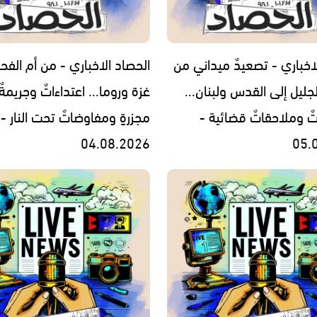
اخباري - تصعيدٌ ميداني من
الحصاد الاخباري - من أم الفح
جليل إلى القدس ولبنان...
غزة وروما... اعتداءاتٌ وجريمةٌ
تٌ وملاحقاتٌ قضائية -
مجزرةٍ ومفاوضاتٌ تحت النار -
04.08.2026
05.