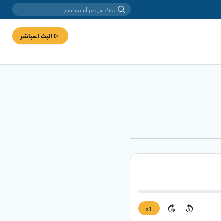
البث المباشر
1×
15
15