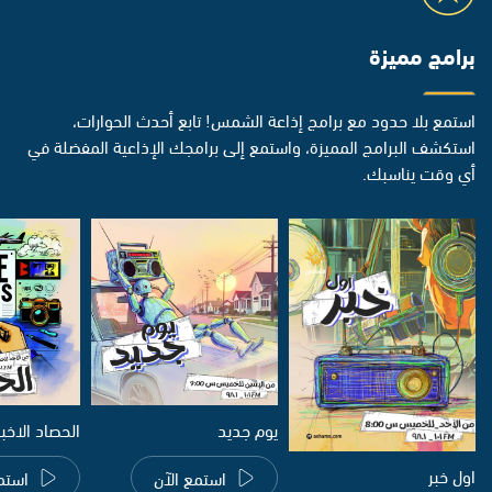
برامج مميزة
استمع بلا حدود مع برامج إذاعة الشمس! تابع أحدث الحوارات،
استكشف البرامج المميزة، واستمع إلى برامجك الإذاعية المفضلة في
أي وقت يناسبك.
يوم جديد
الحصاد الاخب
اول خبر
استمع الآن
استم