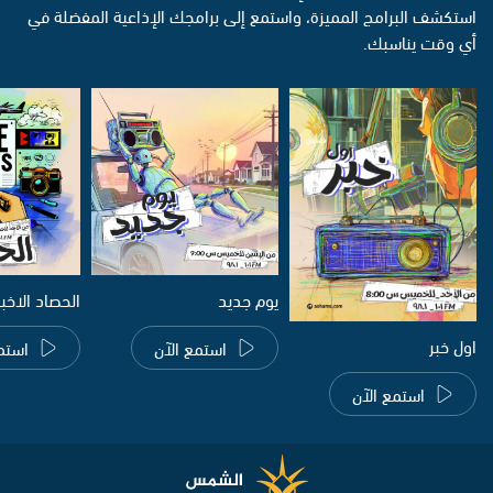
استكشف البرامج المميزة، واستمع إلى برامجك الإذاعية المفضلة في
أي وقت يناسبك.
يوم جديد
الحصاد الاخب
اول خبر
استمع الآن
استم
استمع الآن