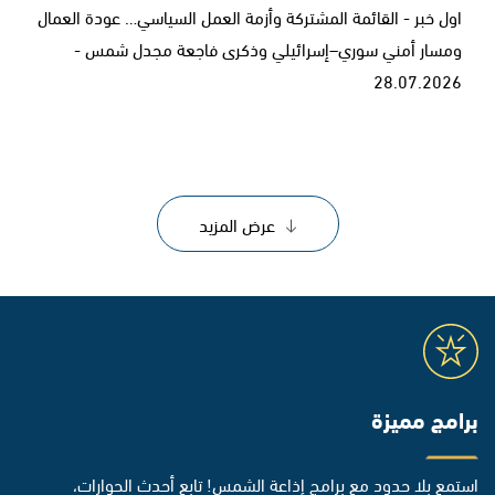
اول خبر - القائمة المشتركة وأزمة العمل السياسي… عودة العمال
ومسار أمني سوري–إسرائيلي وذكرى فاجعة مجدل شمس -
28.07.2026
عرض المزيد
برامج مميزة
استمع بلا حدود مع برامج إذاعة الشمس! تابع أحدث الحوارات،